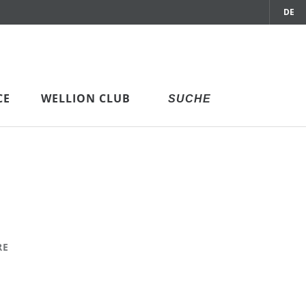
DE
CE
WELLION CLUB
RE