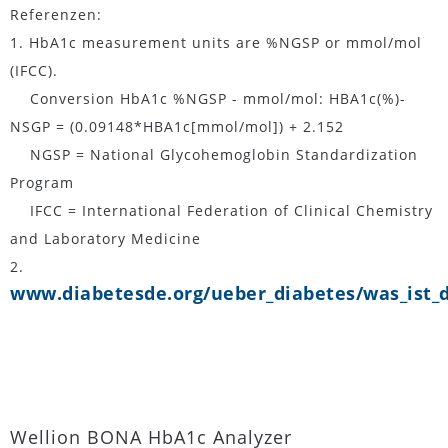
Referenzen:
1. HbA1c measurement units are %NGSP or mmol/mol
(IFCC).
Conversion HbA1c %NGSP - mmol/mol: HBA1c(%)-
NSGP = (0.09148*HBA1c[mmol/mol]) + 2.152
NGSP = National Glycohemoglobin Standardization
Program
IFCC = International Federation of Clinical Chemistry
and Laboratory Medicine
2.
www.diabetesde.org/ueber_diabetes/was_ist_d
Wellion BONA HbA1c Analyzer