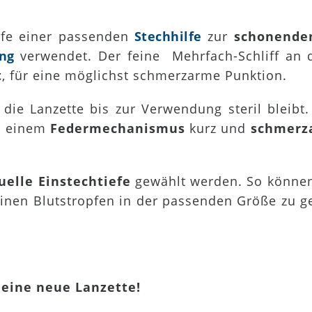
fe einer passenden
Stechhilfe
zur
schonenden
ng
verwendet. Der feine
Mehrfach-Schliff an 
t
, für eine möglichst schmerzarme Punktion.
 die Lanzette bis zur Verwendung steril bleibt.
it einem
Federmechanismus
kurz und
schmer
uelle Einstechtiefe
gewählt werden. So können
einen Blutstropfen in der passenden Größe zu ge
 eine neue Lanzette!