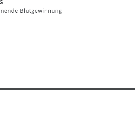
8G
honende Blutgewinnung